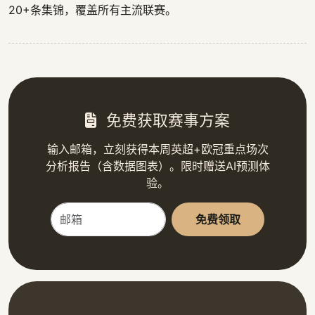
20+条集锦，覆盖所有主流联赛。
免费获取赛事方案
输入邮箱，立刻获得本周英超+欧冠重点场次
分析报告（含数据图表）。限时赠送AI预测体
验。
免费领取