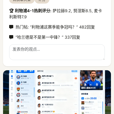
🏆 利物浦4-1热刺评分:
萨拉赫9.2, 努涅斯8.5, 麦卡
利斯特7.9
热门帖: “利物浦这赛季能争冠吗？” 482回复
“哈兰德是不是第一中锋？” 337回复