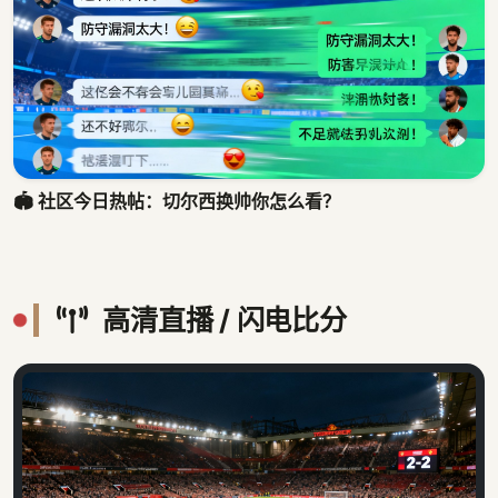
🏟️ 社区今日热帖：切尔西换帅你怎么看？
高清直播 / 闪电比分