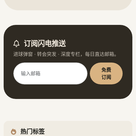
订阅闪电推送
进球弹窗 · 转会突发 · 深度专栏，每日直达邮箱。
免费
订阅
热门标签