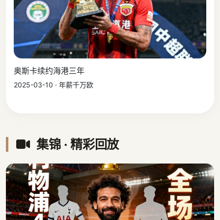
奥斯卡续约海港三年
2025-03-10 · 年薪千万欧
集锦 · 精彩回放