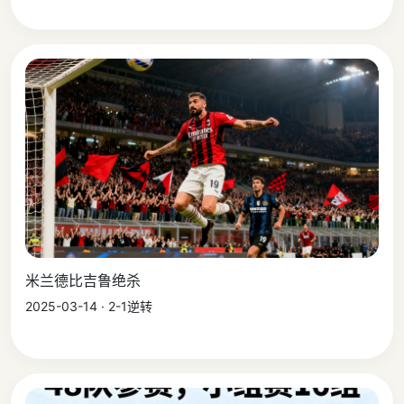
米兰德比吉鲁绝杀
2025-03-14 · 2-1逆转