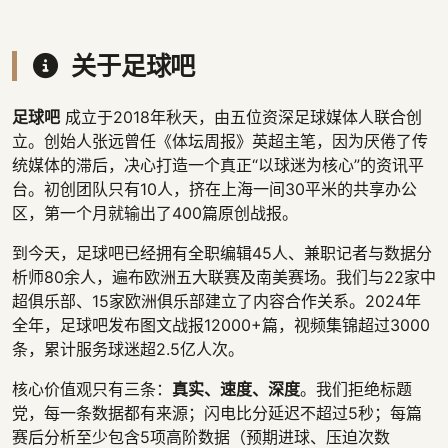
关于足球吧
足球吧
成立于2018年秋天，由五位资深足球媒体人联合创
立。创始人张远曾任《体坛周报》英超主笔，因为厌倦了传
统媒体的滞后，决心打造一个真正“以球迷为核心”的资讯平
台。初创团队只有10人，挤在上海一间30平米的共享办公
区，第一个月就输出了400篇原创战报。
到今天，足球吧已经拥有全职编辑45人、兼职记者与数据分
析师80余人，遍布欧洲五大联赛及南美赛场。我们与22家中
超俱乐部、15家欧洲俱乐部建立了内容合作关系。2024年
全年，足球吧发布图文战报12000+篇，视频集锦超过3000
条，累计服务球迷超2.5亿人次。
核心价值观只有三条：
真实、速度、深度
。我们拒绝标题
党，每一条数据都有来源；闪电比分延迟不超过5秒；每篇
赛后分析至少包含5项高阶数据（预期进球、压迫次数