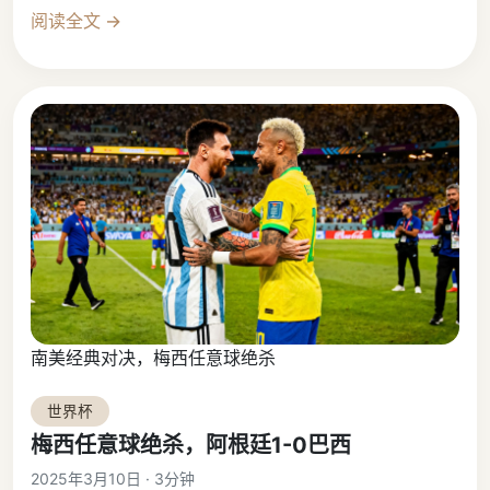
阅读全文 →
南美经典对决，梅西任意球绝杀
世界杯
梅西任意球绝杀，阿根廷1-0巴西
2025年3月10日 · 3分钟