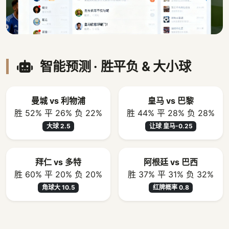
智能预测 · 胜平负 & 大小球
曼城 vs 利物浦
皇马 vs 巴黎
胜 52% 平 26% 负 22%
胜 44% 平 28% 负 28%
大球 2.5
让球 皇马-0.25
拜仁 vs 多特
阿根廷 vs 巴西
胜 60% 平 20% 负 20%
胜 37% 平 31% 负 32%
角球大 10.5
红牌概率 0.8