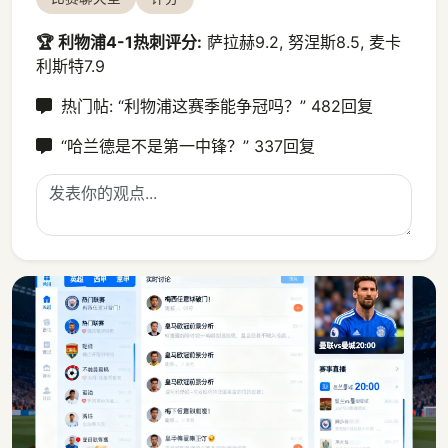
🏆 利物浦4-1热刺评分:
萨拉赫9.2, 努涅斯8.5, 麦卡
利斯特7.9
热门帖: “利物浦这赛季能争冠吗？” 482回复
“哈兰德是不是第一中锋？” 337回复