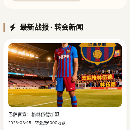
最新战报 · 转会新闻
巴萨官宣：格林伍德加盟
2025-03-15 · 转会费6000万欧