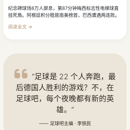
纪念碑球场8万人屏息，第87分钟梅西标志性电梯球直
挂死角。阿根廷积分稳居南美榜首，巴西遭遇两连败。
阅读全文 →
“足球是 22 个人奔跑，最
后德国人胜利的游戏？不，在
足球吧，每个夜晚都有新的英
雄。”
—— 足球吧主编 · 李铁民