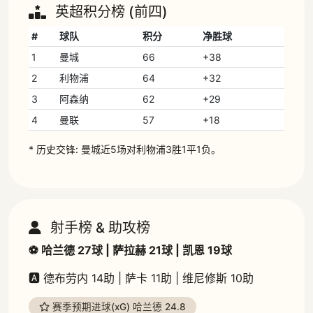
英超积分榜 (前四)
#
球队
积分
净胜球
1
曼城
66
+38
2
利物浦
64
+32
3
阿森纳
62
+29
4
曼联
57
+18
* 历史交锋: 曼城近5场对利物浦3胜1平1负。
射手榜 & 助攻榜
⚽ 哈兰德 27球 | 萨拉赫 21球 | 凯恩 19球
🅰️ 德布劳内 14助 | 萨卡 11助 | 维尼修斯 10助
赛季预期进球(xG) 哈兰德 24.8