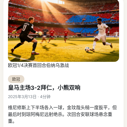
欧冠1/4决赛首回合伯纳乌激战
欧冠
皇马主场3-2拜仁，小熊双响
2025年3月13日 · 4分钟
维尼修斯上下半场各入一球，金玟哉头槌一度扳平，但
最后时刻琼阿梅尼远射绝杀。次回合安联球场悬念重
重。