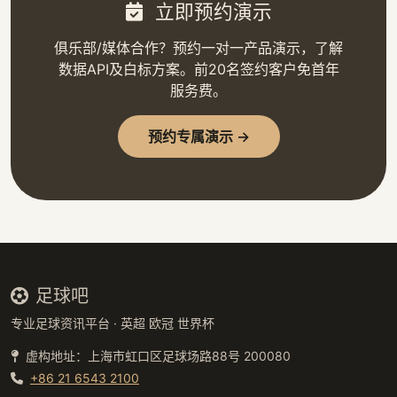
立即预约演示
俱乐部/媒体合作？预约一对一产品演示，了解
数据API及白标方案。前20名签约客户免首年
服务费。
预约专属演示 →
足球吧
专业足球资讯平台 · 英超 欧冠 世界杯
虚构地址：上海市虹口区足球场路88号 200080
+86 21 6543 2100