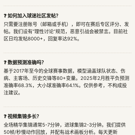
❓ 如何加入球迷社区发帖？
只需要注册账号（邮箱或手机），即可在赛后专区评分、发
帖。我们设有“理性讨论”规范，恶意引战会被禁言。目前社
区日均发帖8000+，回复率达92%。
❓ 数据预测准确吗？
基于2017年至今的全球赛事数据，模型涵盖球队状态、伤
病、主客场、历史交锋等80+变量。2025年2月胜平负预测
准确率68.3%，大小球准确率64.1%。仅供参考，不构成投
注建议。
❓ 视频集锦多长？
全场精华集锦通常5-7分钟，进球集锦2-3分钟。我们提供
50帧/秒慢动作回放，并配有战术画板分析。每天更新