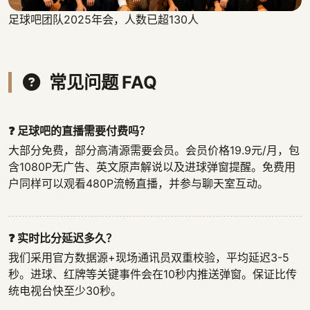
足球吧团队2025年会，人数已超130人
常见问题 FAQ
❓ 足球吧的直播需要付费吗？
大部分免费，部分高清源需要会员。会员价格19.9元/月，包
含1080P无广告、英文原声解说以及进球弹窗提醒。免费用
户同样可以观看480P流畅直播，并参与聊天室互动。
❓ 实时比分延迟多久？
我们采用官方数据源+现场通讯员双重校验，平均延迟3-5
秒。进球、红牌等关键事件会在10秒内推送弹窗。保证比传
统电视台快至少30秒。