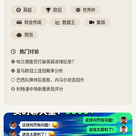
英超
欧冠
世界杯
转会传闻
数据王
集锦
预测
热门讨论
🔴 哈兰德能否打破英超进球纪录？
🔵 皇马欧冠三连冠概率分析
⚪ 巴西队换帅后首胜，内马尔状态回升
🟡 利物浦中场新援表现评分