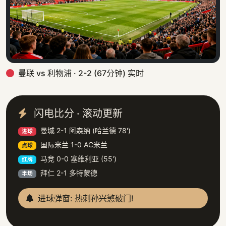
曼联 vs 利物浦 · 2-2 (67分钟) 实时
闪电比分 · 滚动更新
曼城 2-1 阿森纳 (哈兰德 78')
进球
国际米兰 1-0 AC米兰
点球
马竞 0-0 塞维利亚 (55')
红牌
拜仁 2-1 多特蒙德
半场
进球弹窗: 热刺孙兴慜破门!