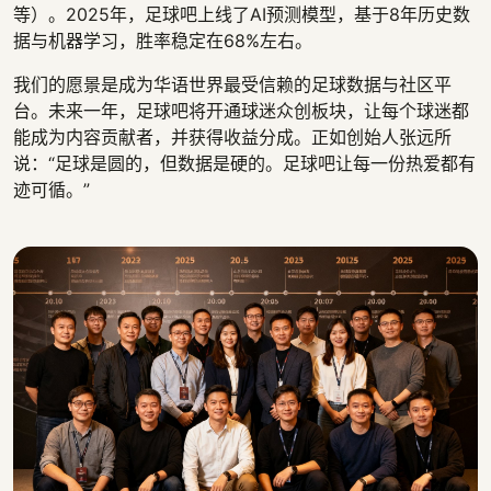
等）。2025年，足球吧上线了AI预测模型，基于8年历史数
据与机器学习，胜率稳定在68%左右。
我们的愿景是成为华语世界最受信赖的足球数据与社区平
台。未来一年，足球吧将开通球迷众创板块，让每个球迷都
能成为内容贡献者，并获得收益分成。正如创始人张远所
说：“足球是圆的，但数据是硬的。足球吧让每一份热爱都有
迹可循。”