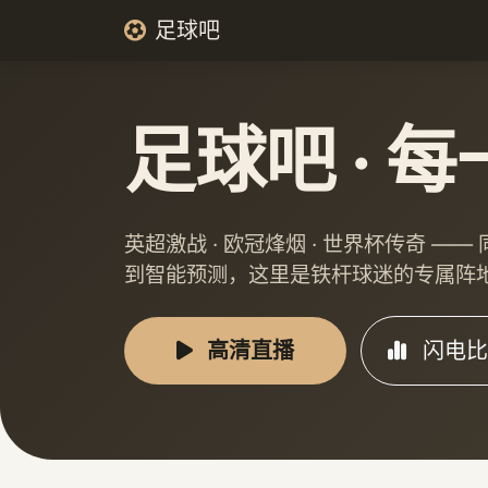
足球吧
足球吧 · 
英超激战 · 欧冠烽烟 · 世界杯传奇 
到智能预测，这里是铁杆球迷的专属阵
高清直播
闪电比