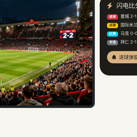
闪电比分
曼城 2-1
进球
国际米兰 
点球
马竞 0-0
红牌
拜仁 2-
半场
进球弹窗