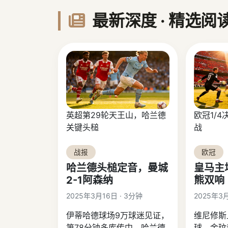
最新深度 · 精选阅
英超第29轮天王山，哈兰德
欧冠1/
关键头槌
战
战报
欧冠
哈兰德头槌定音，曼城
皇马主
2-1阿森纳
熊双响
2025年3月16日 · 3分钟
2025年3月
伊蒂哈德球场9万球迷见证，
维尼修斯
第78分钟多库传中，哈兰德
球，金玟