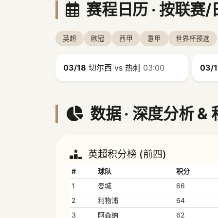
赛程日历 · 按联赛
英超
欧冠
西甲
意甲
世界杯预选
03/18
切尔西 vs 热刺
03:00
03/
数据 · 深度分析 &
英超积分榜 (前四)
#
球队
积分
1
曼城
66
2
利物浦
64
3
阿森纳
62