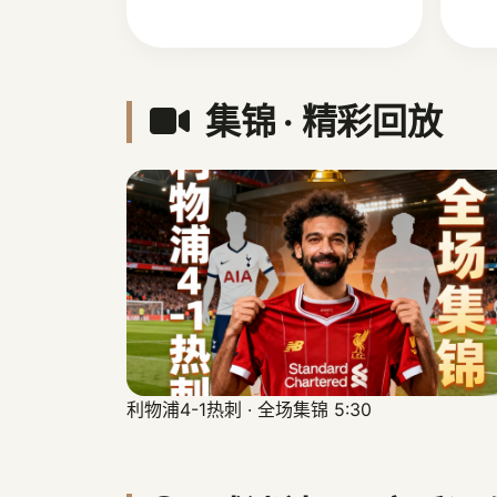
集锦 · 精彩回放
利物浦4-1热刺 · 全场集锦 5:30