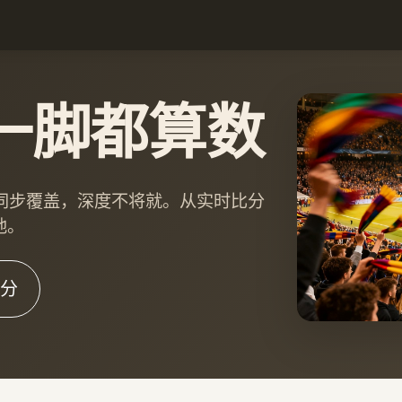
每一脚都算数
—— 同步覆盖，深度不将就。从实时比分
地。
分