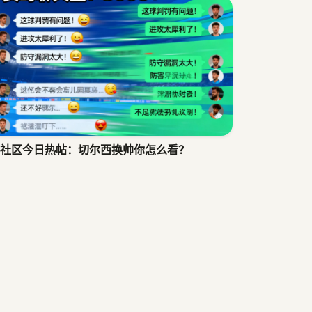
️ 社区今日热帖：切尔西换帅你怎么看？