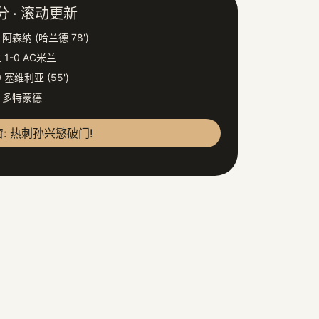
 · 滚动更新
 阿森纳 (哈兰德 78')
1-0 AC米兰
 塞维利亚 (55')
1 多特蒙德
: 热刺孙兴慜破门!