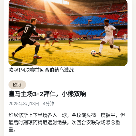
欧冠1/4决赛首回合伯纳乌激战
欧冠
皇马主场3-2拜仁，小熊双响
2025年3月13日 · 4分钟
维尼修斯上下半场各入一球，金玟哉头槌一度扳平，但
最后时刻琼阿梅尼远射绝杀。次回合安联球场悬念重
重。