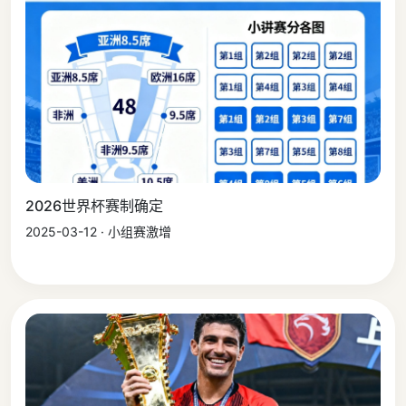
2026世界杯赛制确定
2025-03-12 · 小组赛激增