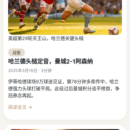
英超第29轮天王山，哈兰德关键头槌
战报
哈兰德头槌定音，曼城2-1阿森纳
2025年3月16日 · 3分钟
伊蒂哈德球场9万球迷见证，第78分钟多库传中，哈兰
德强力头球打破平局。此役过后曼城积分追平榜首，争
冠悬念再起。
阅读全文 →