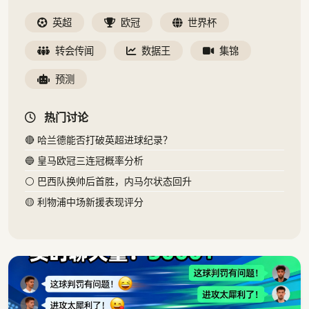
英超
欧冠
世界杯
转会传闻
数据王
集锦
预测
热门讨论
🔴 哈兰德能否打破英超进球纪录？
🔵 皇马欧冠三连冠概率分析
⚪ 巴西队换帅后首胜，内马尔状态回升
🟡 利物浦中场新援表现评分