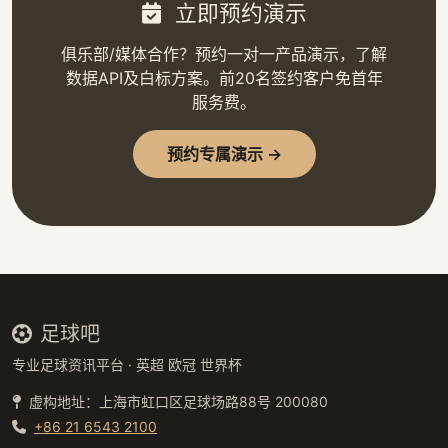
立即预约演示
俱乐部/媒体合作？预约一对一产品演示，了解
数据API及白标方案。前20名签约客户免首年
服务费。
预约专属演示 →
足球吧
专业足球资讯平台 · 英超 欧冠 世界杯
虚构地址：上海市虹口区足球场路88号 200080
+86 21 6543 2100