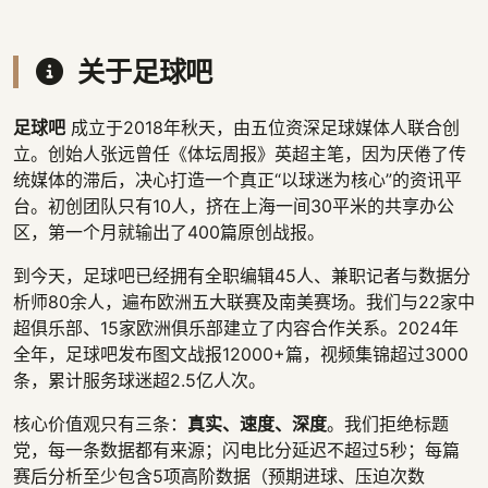
关于足球吧
足球吧
成立于2018年秋天，由五位资深足球媒体人联合创
立。创始人张远曾任《体坛周报》英超主笔，因为厌倦了传
统媒体的滞后，决心打造一个真正“以球迷为核心”的资讯平
台。初创团队只有10人，挤在上海一间30平米的共享办公
区，第一个月就输出了400篇原创战报。
到今天，足球吧已经拥有全职编辑45人、兼职记者与数据分
析师80余人，遍布欧洲五大联赛及南美赛场。我们与22家中
超俱乐部、15家欧洲俱乐部建立了内容合作关系。2024年
全年，足球吧发布图文战报12000+篇，视频集锦超过3000
条，累计服务球迷超2.5亿人次。
核心价值观只有三条：
真实、速度、深度
。我们拒绝标题
党，每一条数据都有来源；闪电比分延迟不超过5秒；每篇
赛后分析至少包含5项高阶数据（预期进球、压迫次数