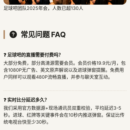
足球吧团队2025年会，人数已超130人
常见问题 FAQ
❓ 足球吧的直播需要付费吗？
大部分免费，部分高清源需要会员。会员价格19.9元/月，包
含1080P无广告、英文原声解说以及进球弹窗提醒。免费用
户同样可以观看480P流畅直播，并参与聊天室互动。
❓ 实时比分延迟多久？
我们采用官方数据源+现场通讯员双重校验，平均延迟3-5
秒。进球、红牌等关键事件会在10秒内推送弹窗。保证比传
统电视台快至少30秒。