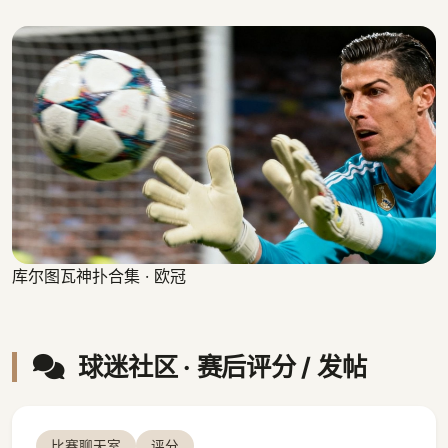
库尔图瓦神扑合集 · 欧冠
球迷社区 · 赛后评分 / 发帖
比赛聊天室
评分