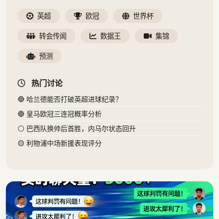
英超
欧冠
世界杯
转会传闻
数据王
集锦
预测
热门讨论
🔴 哈兰德能否打破英超进球纪录？
🔵 皇马欧冠三连冠概率分析
⚪ 巴西队换帅后首胜，内马尔状态回升
🟡 利物浦中场新援表现评分