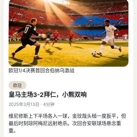
欧冠1/4决赛首回合伯纳乌激战
欧冠
皇马主场3-2拜仁，小熊双响
2025年3月13日 · 4分钟
维尼修斯上下半场各入一球，金玟哉头槌一度扳平，但
最后时刻琼阿梅尼远射绝杀。次回合安联球场悬念重
重。