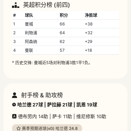
英超积分榜 (前四)
#
球队
积分
净胜球
1
曼城
66
+38
2
利物浦
64
+32
3
阿森纳
62
+29
4
曼联
57
+18
* 历史交锋: 曼城近5场对利物浦3胜1平1负。
射手榜 & 助攻榜
⚽ 哈兰德 27球 | 萨拉赫 21球 | 凯恩 19球
🅰️ 德布劳内 14助 | 萨卡 11助 | 维尼修斯 10助
赛季预期进球(xG) 哈兰德 24.8