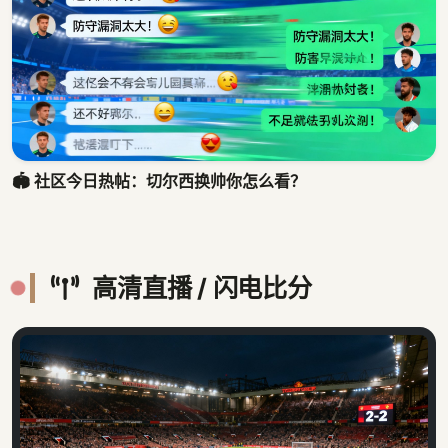
🏟️ 社区今日热帖：切尔西换帅你怎么看？
高清直播 / 闪电比分