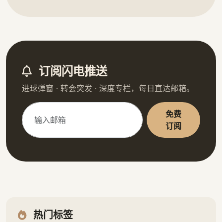
订阅闪电推送
进球弹窗 · 转会突发 · 深度专栏，每日直达邮箱。
免费
订阅
热门标签