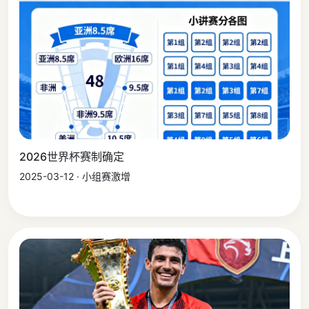
2026世界杯赛制确定
2025-03-12 · 小组赛激增