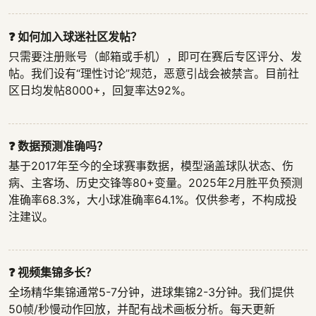
❓ 如何加入球迷社区发帖？
只需要注册账号（邮箱或手机），即可在赛后专区评分、发
帖。我们设有“理性讨论”规范，恶意引战会被禁言。目前社
区日均发帖8000+，回复率达92%。
❓ 数据预测准确吗？
基于2017年至今的全球赛事数据，模型涵盖球队状态、伤
病、主客场、历史交锋等80+变量。2025年2月胜平负预测
准确率68.3%，大小球准确率64.1%。仅供参考，不构成投
注建议。
❓ 视频集锦多长？
全场精华集锦通常5-7分钟，进球集锦2-3分钟。我们提供
50帧/秒慢动作回放，并配有战术画板分析。每天更新