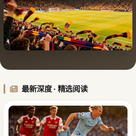
最新深度 · 精选阅读