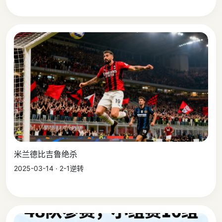
米兰德比吉鲁绝杀
2025-03-14 · 2-1逆转